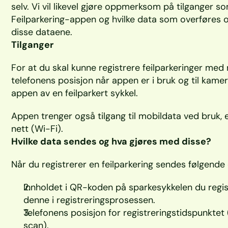
selv. Vi vil likevel gjøre oppmerksom på tilganger s
Feilparkering-appen og hvilke data som overføres og
disse dataene. 
Tilganger
For at du skal kunne registrere feilparkeringer med 
telefonens posisjon når appen er i bruk og til kamera
appen av en feilparkert sykkel. 
Appen trenger også tilgang til mobildata ved bruk, ell
nett (Wi-Fi). 
Hvilke data sendes og hva gjøres med disse?
Når du registrerer en feilparkering sendes følgende 
Innholdet i QR-koden på sparkesykkelen du regist
denne i registreringsprosessen.
Telefonens posisjon for registreringstidspunkte
scan).  