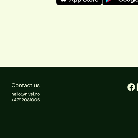
Contact us
hello@nivel.no
+4792081006