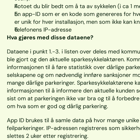
Fotoet du blir bedt om å ta av sykkelen (i ca 1 
En app-ID som er en kode som genereres for hve
er unik for hver installasjon, men som ikke kan kn
Telefonens IP-adresse
Hva gjøres med disse dataene?
Dataene i punkt 1.-3. i listen over deles med kommu
ble gjort og den aktuelle sparkesykkelaktøren. Kom
informasjonen til å føre statistikk over dårlige parker
selskapene og om nødvendig innføre sanksjoner mo
mange dårlige parkeringer. Sparkesykkelaktørene k
informasjonen til å informere den aktuelle kunden s
sist om at parkeringen ikke var bra og til å forbedre 
om hva som er god og dårlig parkering. 
App ID brukes til å samle data på hvor mange unike 
feilparkeringer. IP-adressen registreres som sikker
slettes 2 uker etter registrering.