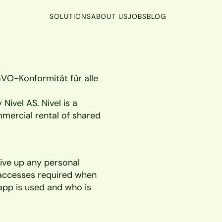
SOLUTIONS
ABOUT US
JOBS
BLOG
VO-Konformität für alle 
vel AS. Nivel is a 
mercial rental of shared 
ive up any personal 
accesses required when 
app is used and who is 